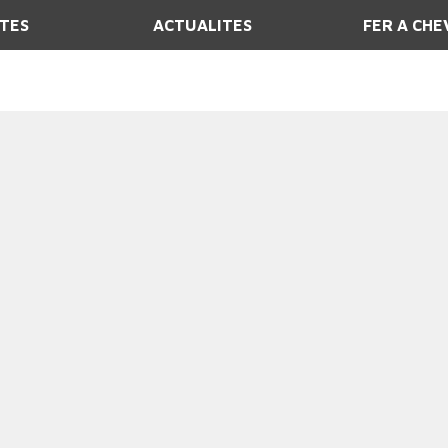
ITES
ACTUALITES
FER A CHE
Balade à cheval